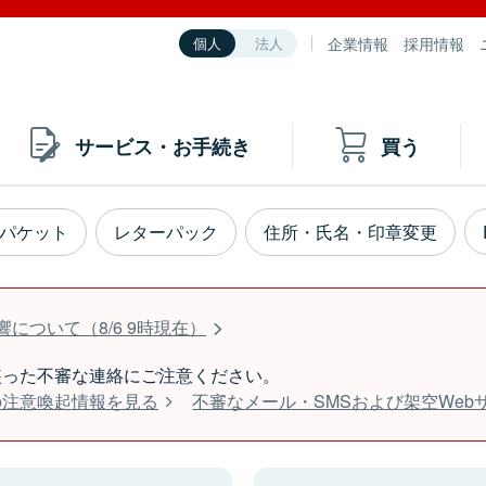
企業情報
採用情報
個人
法人
サービス・お手続き
買う
パケット
レターパック
住所・氏名・印章変更
について（8/6 9時現在）
装った不審な連絡にご注意ください。
の注意喚起情報を見る
不審なメール・SMSおよび架空We